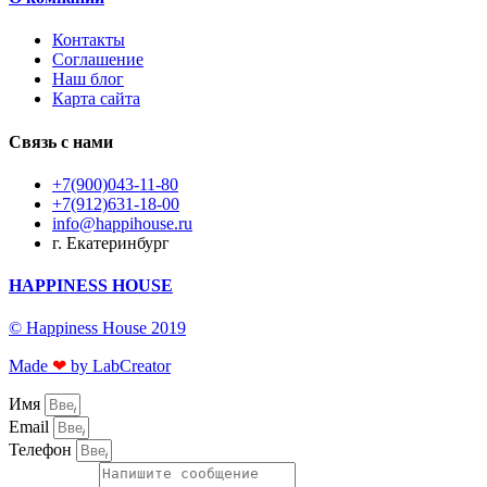
Контакты
Соглашение
Наш блог
Карта сайта
Связь с нами
+7(900)043-11-80
+7(912)631-18-00
info@happihouse.ru
г. Екатеринбург
HAPPINESS HOUSE
© Happiness House 2019
Made
❤
by LabCreator
Имя
Email
Телефон